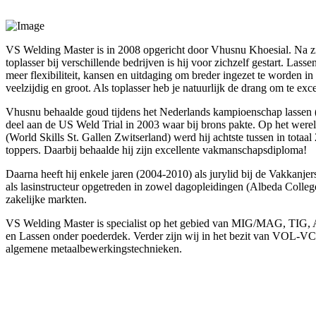
VS Welding Master is in 2008 opgericht door Vhusnu Khoesial. Na zijn
toplasser bij verschillende bedrijven is hij voor zichzelf gestart. Lass
meer flexibiliteit, kansen en uitdaging om breder ingezet te worden in
veelzijdig en groot. Als toplasser heb je natuurlijk de drang om te exce
Vhusnu behaalde goud tijdens het Nederlands kampioenschap lassen 
deel aan de US Weld Trial in 2003 waar bij brons pakte. Op het were
(World Skills St. Gallen Zwitserland) werd hij achtste tussen in totaa
toppers. Daarbij behaalde hij zijn excellente vakmanschapsdiploma!
Daarna heeft hij enkele jaren (2004-2010) als jurylid bij de Vakkanje
als lasinstructeur opgetreden in zowel dagopleidingen (Albeda Colle
zakelijke markten.
VS Welding Master is specialist op het gebied van MIG/MAG, TIG, 
en Lassen onder poederdek. Verder zijn wij in het bezit van VOL-V
algemene metaalbewerkingstechnieken.