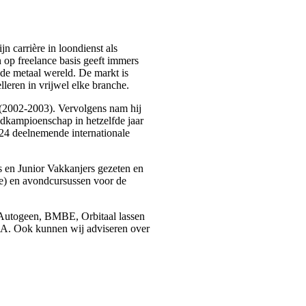
 carrière in loondienst als
en op freelance basis geeft immers
 de metaal wereld. De markt is
lleren in vrijwel elke branche.
(2002-2003). Vervolgens nam hij
ldkampioenschap in hetzelfde jaar
l 24 deelnemende internationale
rs en Junior Vakkanjers gezeten en
ge) en avondcursussen voor de
Autogeen, BMBE, Orbitaal lassen
CA. Ook kunnen wij adviseren over